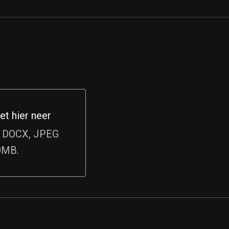
et hier neer
hier neer
, DOCX, JPEG
0MB.