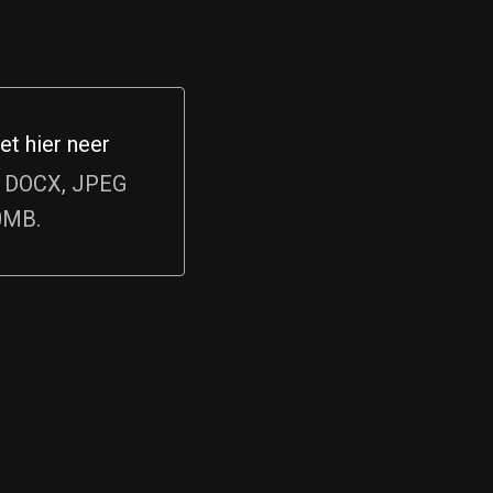
et hier neer
hier neer
, DOCX, JPEG
0MB.