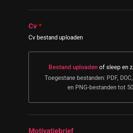
Cv
*
Cv bestand uploaden
Bestand uploaden
of sleep en z
Bestand uploaden of sleep en zet 
Toegestane bestanden: PDF, DOC
en PNG-bestanden tot 5
Motivatiebrief