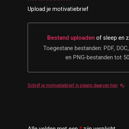
Upload je motivatiebrief
Bestand uploaden
of sleep en z
Bestand uploaden of sleep en zet 
Toegestane bestanden: PDF, DOC
en PNG-bestanden tot 5
Schrijf je motivatiebrief in plaats daarvan hier
Alle velden met een
*
zijn verplicht.